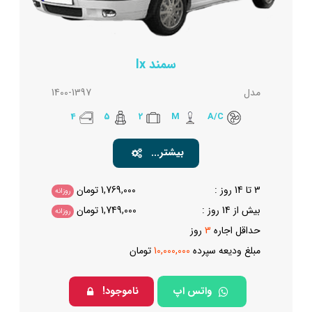
سمند lx
مدل
1400-1397
4
5
2
M
A/C
بیشتر...
3 تا 14 روز :
1,769,000
تومان
روزانه
بیش از 14 روز :
1,749,000
تومان
روزانه
حداقل اجاره
3
روز
مبلغ ودیعه سپرده
10,000,000
تومان
واتس اپ
ناموجود!