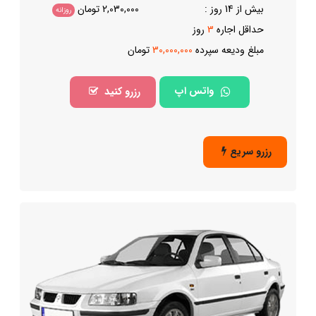
بیش از 14 روز :
2,030,000
تومان
روزانه
حداقل اجاره
3
روز
مبلغ ودیعه سپرده
30,000,000
تومان
واتس اپ
رزرو کنید
رزرو سریع