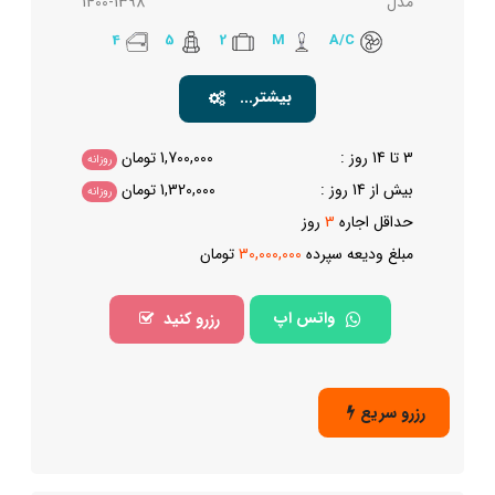
مدل
1400-1398
4
5
2
M
A/C
بیشتر...
3 تا 14 روز :
1,700,000
تومان
روزانه
بیش از 14 روز :
1,320,000
تومان
روزانه
حداقل اجاره
3
روز
مبلغ ودیعه سپرده
30,000,000
تومان
واتس اپ
رزرو کنید
رزرو سریع