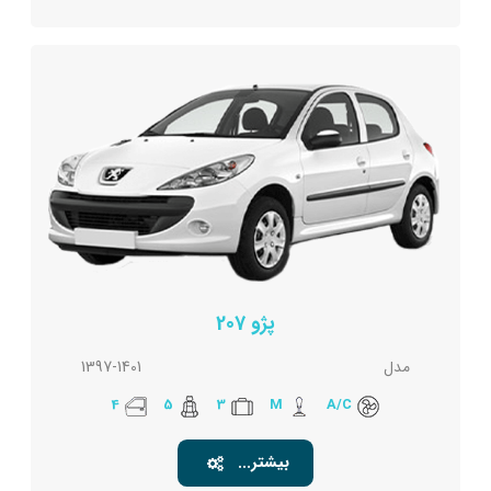
پژو 207
مدل
1397-1401
4
5
3
M
A/C
بیشتر...