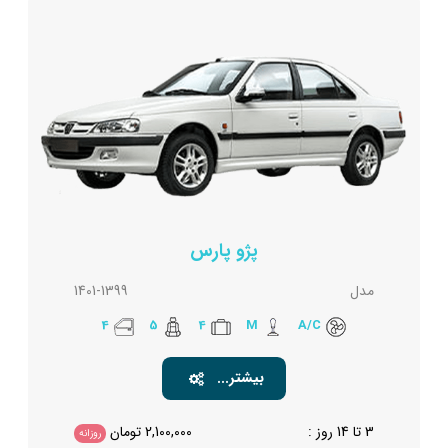
پژو پارس
مدل
1401-1399
4
5
4
M
A/C
بیشتر...
3 تا 14 روز :
2,100,000
تومان
روزانه